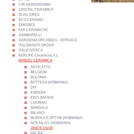
CIR-SERENISSIMA
CRISTAL CERAMICA
DUAL GRES
ECO CERAMIC
EMIGRES
FAP CERAMICHE
GAMBARELLI
GARDENIA ORCHIDEA - VERSACE
ITALGRANITI GROUP
ITALICA/ITACA
KERLIFE Ceramicas S.L.
MAINZU CERAMICA
ANTICATTO
BELGIUM
BOLONIA
BOTTEGA (НОВИНКА)
DIX
ESENZIA
KIDS (МАЛО!)
LIVORNO
MANDALA
MILANO
MURALES OPTYM (НОВИНКА)
NOSTALGY (НОВИНКА)
ONICE 15х30
PACIFIC