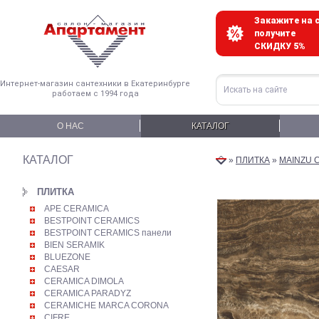
Закажите на с
получите
СКИДКУ 5%
Интернет-магазин сантехники в Екатеринбурге
работаем с 1994 года
О НАС
КАТАЛОГ
КАТАЛОГ
»
ПЛИТКА
»
MAINZU 
ПЛИТКА
APE CERAMICA
BESTPOINT CERAMICS
BESTPOINT CERAMICS панели
BIEN SERAMIK
BLUEZONE
CAESAR
CERAMICA DIMOLA
CERAMICA PARADYZ
CERAMICHE MARCA CORONA
CIFRE