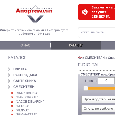
Закажите на с
получите
СКИДКУ 5%
Интернет-магазин сантехники в Екатеринбурге
работаем с 1994 года
О НАС
КАТАЛОГ
КАТАЛОГ
»
СМЕСИТЕЛИ
»
&quo
F-DIGITAL
ПЛИТКА
СМЕСИТЕЛИ
подобрат
РАСПРОДАЖА
САНТЕХНИКА
Цена от
СМЕСИТЕЛИ
"AKSY BAGNO"
"HANSGROHE"
Производство: не в
"JACOB DELAFON"
"KEUCO"
Стиль: не выбрано
"VIDIMA"
"BUGNATESE"